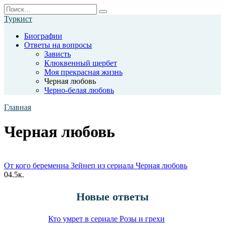
Перейти
Search
к
for:
Туркист
содержанию
Биографии
Ответы на вопросы
Зависть
Клюквенный щербет
Моя прекрасная жизнь
Черная любовь
Черно-белая любовь
Главная
Черная любовь
От кого беременна Зейнеп из сериала Черная любовь
0
4.5к.
Новые ответы
Кто умрет в сериале Розы и грехи